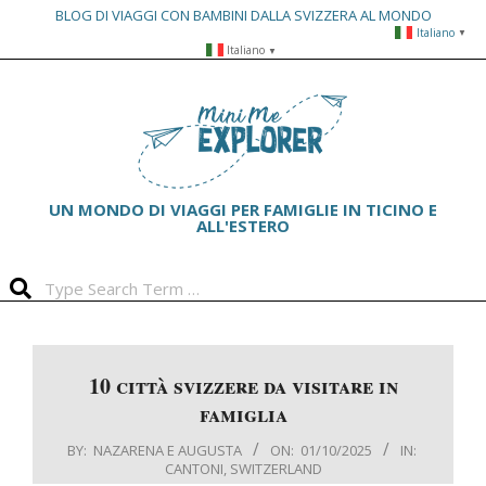
BLOG DI VIAGGI CON BAMBINI DALLA SVIZZERA AL MONDO
Italiano
▼
Skip
Italiano
▼
to
Primary
content
Navigation
Menu
UN MONDO DI VIAGGI PER FAMIGLIE IN TICINO E
ALL'ESTERO
Search
10 città svizzere da visitare in
famiglia
BY:
NAZARENA E AUGUSTA
ON:
01/10/2025
IN:
CANTONI
,
SWITZERLAND