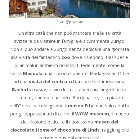
Foto @pixabay
Un’altra città che non può mancare tra le 10 città
svizzere da visitare in famiglia è sicuramente Zurigo.
Non si può andare a Zurigo senza dedicare una giornata
alla visita del fantastico
zoo
dove risiedono 380 specie
di animali in ambienti ricostruiti fedelmente, come la
serra
Masoala
, una riproduzione del Madagascar. Oltre
ad una
visita del centro città
come la famosissima
Banhofstrasse
, le vie della città vecchia lungo il fiume
Limmat, il nuovo quartiere Europaallee, e la piazza
dell’Opera, vi consigliamo il
museo Fifa
, non solo adatto
per gli appassionati di calcio, il
WOW museum
, il museo
dell’illusione ottica, e il nuovissimo
museo del
cioccolato Home of chocolate di Lindt
, raggiungibile
in tram o bus dal centro città.