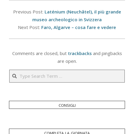
2025-
10-
Previous Post:
Laténium (Neuchâtel), il più grande
01
museo archeologico in Svizzera
Next Post:
Faro, Algarve – cosa fare e vedere
Comments are closed, but
trackbacks
and pingbacks
are open.
Search
consigli
completa la giornata