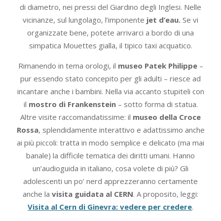
di diametro, nei pressi del Giardino degli Inglesi. Nelle
vicinanze, sul lungolago, l’imponente
jet d’eau.
Se vi
organizzate bene, potete arrivarci a bordo di una
simpatica Mouettes gialla, il tipico taxi acquatico.
Rimanendo in tema orologi, il
museo Patek Philippe
–
pur essendo stato concepito per gli adulti – riesce ad
incantare anche i bambini. Nella via accanto stupiteli con
il
mostro di Frankenstein
– sotto forma di statua.
Altre visite raccomandatissime: il
museo della Croce
Rossa
, splendidamente interattivo e adattissimo anche
ai più piccoli: tratta in modo semplice e delicato (ma mai
banale) la difficile tematica dei diritti umani. Hanno
un’audioguida in italiano, cosa volete di più? Gli
adolescenti un po’ nerd apprezzeranno certamente
anche la
visita guidata al CERN
. A proposito, leggi:
Visita al Cern di Ginevra: vedere per credere
.