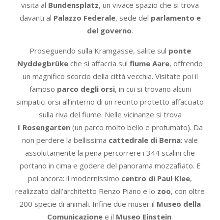
visita al
Bundensplatz
, un vivace spazio che si trova
davanti al
Palazzo Federale
, sede del
parlamento e
del governo
.
Proseguendo sulla Kramgasse, salite sul
ponte
Nyddegbrüke
che si affaccia sul
fiume Aare
, offrendo
un magnifico scorcio della città vecchia. Visitate poi il
famoso
parco degli orsi
, in cui si trovano alcuni
simpatici orsi all’interno di un recinto protetto affacciato
sulla riva del fiume. Nelle vicinanze si trova
il
Rosengarten
(un parco molto bello e profumato). Da
non perdere la bellissima
cattedrale di Berna
: vale
assolutamente la pena percorrere i 344 scalini che
portano in cima e godere del panorama mozzafiato. E
poi ancora: il modernissimo
centro di Paul Klee
,
realizzato dall’architetto Renzo Piano e lo
zoo
, con oltre
200 specie di animali. Infine due musei: il
Museo della
Comunicazione
e il
Museo Einstein
.