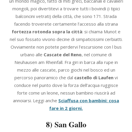
un mondo magico, fatto di miti greci, baccanali e cavalieri
mongoli, poi divertitevi a trovare tutti i bovindi (i tipici
balconcini vetrati) della città, che sono 171. Strada
facendo troverete certamente l’accesso alla strana
fortezza rotonda sopra la città
: si chiama Munot e
nel suo fossato vivono decine di simpaticissimi cerbiatti.
Ovviamente non potete perdervi l’escursione con l bus
urbano alle
Cascate del Reno
, nel comune di
Neuhausen am Rheinfall. Fra giri in barca alla rupe in
mezzo alle cascate, parco giochi nel bosco ed un
percorso panoramico che dal
castello di Laufen
vi
conduce nel punto dove la forza dell’acqua ruggisce
forte come un leone, nessun bambino riuscirà ad
annoiarsi. Leggi anche
Sciaffusa con bambini: cosa
fare in 2 giorni.
8) San Gallo