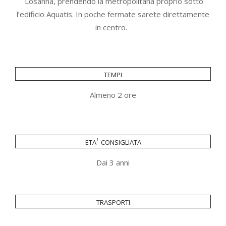
Losanna, prendendo la metropolitana proprio sotto
l’edificio Aquatis. In poche fermate sarete direttamente
in centro.
tempi
Almeno 2 ore
eta' consigliata
Dai 3 anni
trasporti