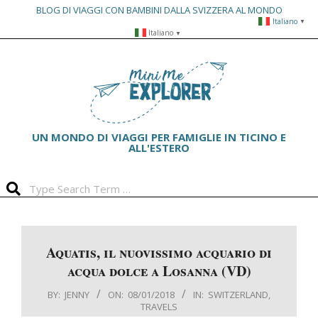
BLOG DI VIAGGI CON BAMBINI DALLA SVIZZERA AL MONDO
Italiano
▼
Skip
Italiano
▼
to
Primary
content
Navigation
Menu
UN MONDO DI VIAGGI PER FAMIGLIE IN TICINO E
ALL'ESTERO
Search
Aquatis, il nuovissimo acquario di
acqua dolce a Losanna (VD)
BY:
JENNY
ON:
08/01/2018
IN:
SWITZERLAND
,
TRAVELS