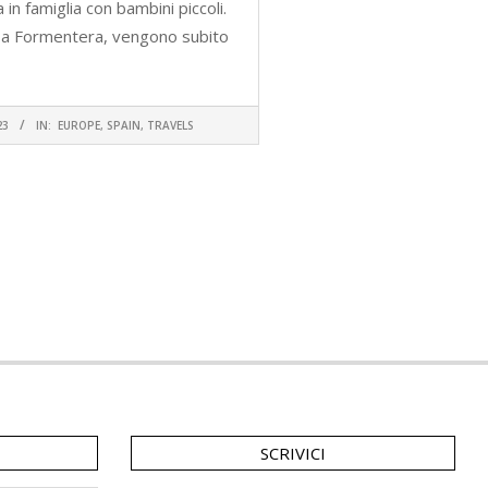
in famiglia con bambini piccoli.
 a Formentera, vengono subito
A A LEGGERE
23
IN:
EUROPE
,
SPAIN
,
TRAVELS
SCRIVICI