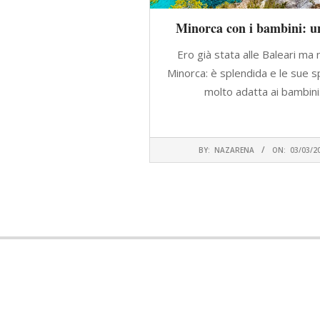
Minorca con i bambini: un
Ero già stata alle Baleari ma
Minorca: è splendida e le sue s
molto adatta ai bambini
CONTINUA A
2020-
BY:
NAZARENA
ON:
03/03/2
03-
03
Posts
pagination