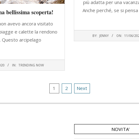
più adatta per una vacanza 
Anche perché, se si pensa
a bellissima scoperta!
CONTINU
 non avevo ancora visitato
piagge e calette la rendono
2023-
BY:
JENNY
ON:
11/06/20
06-
. Questo arcipelago
11
 LEGGERE
020
IN:
TRENDING NOW
1
2
Next
NOVITA’