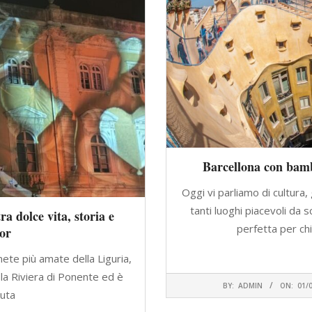
Barcellona con bambi
Oggi vi parliamo di cultura,
tanti luoghi piacevoli da 
ra dolce vita, storia e
perfetta per ch
or
CONTINU
ete più amate della Liguria,
 la Riviera di Ponente ed è
2023-
BY:
ADMIN
ON:
01/
07-
uta
01