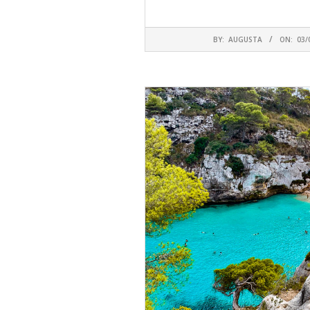
CONTINUA A
2026-
BY:
AUGUSTA
ON:
03/
05-
03