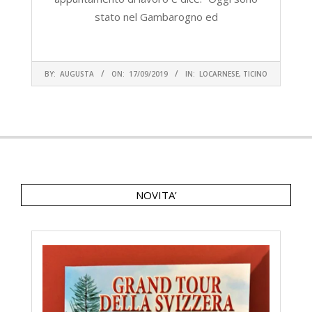
stato nel Gambarogno ed
CONTINUA A LEGGERE
2019-
BY:
AUGUSTA
ON:
17/09/2019
IN:
LOCARNESE
,
TICINO
09-
17
NOVITA’