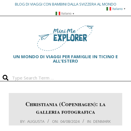
BLOG DI VIAGGI CON BAMBINI DALLA SVIZZERA AL MONDO
Italiano
▼
Skip
Italiano
▼
to
Primary
content
Navigation
Menu
UN MONDO DI VIAGGI PER FAMIGLIE IN TICINO E
ALL'ESTERO
Search
Christiania (Copenhagen): la
galleria fotografica
BY:
AUGUSTA
ON:
04/08/2024
IN:
DENMARK