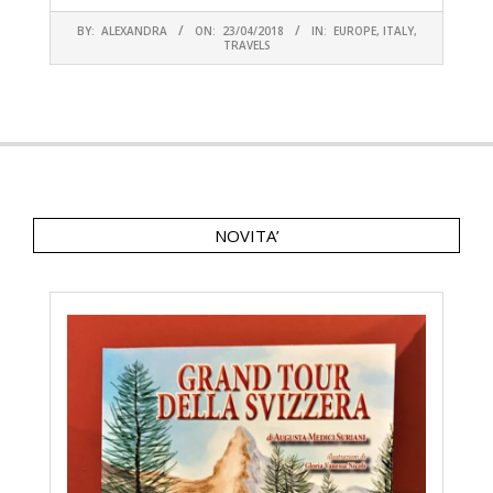
2018-
BY:
ALEXANDRA
ON:
23/04/2018
IN:
EUROPE
,
ITALY
,
04-
TRAVELS
23
NOVITA’