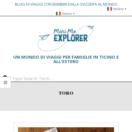
BLOG DI VIAGGI CON BAMBINI DALLA SVIZZERA AL MONDO
Italiano
▼
Skip
Italiano
▼
to
Primary
content
Navigation
Menu
UN MONDO DI VIAGGI PER FAMIGLIE IN TICINO E
ALL'ESTERO
Search
toro