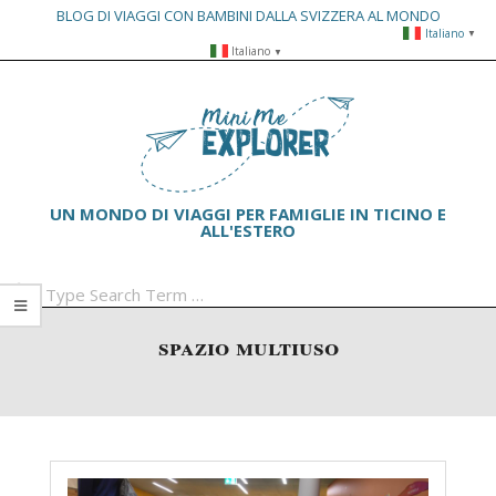
BLOG DI VIAGGI CON BAMBINI DALLA SVIZZERA AL MONDO
Italiano
▼
Skip
Italiano
▼
to
Primary
content
Navigation
Menu
UN MONDO DI VIAGGI PER FAMIGLIE IN TICINO E
ALL'ESTERO
Search
spazio multiuso