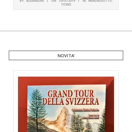
BY:
ALEXANDRA
ON:
10/01/2019
IN:
MENDRISIOTTO
,
01-
TICINO
10
NOVITA’