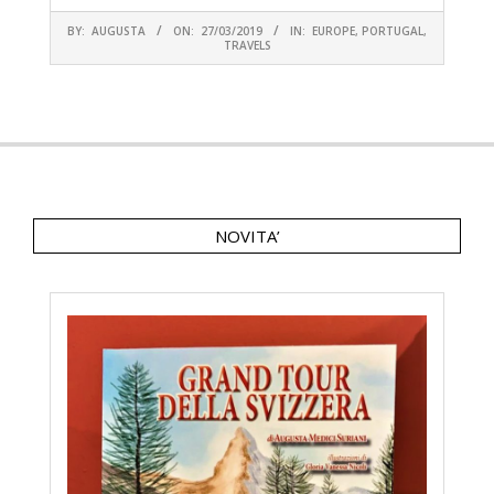
2019-
BY:
AUGUSTA
ON:
27/03/2019
IN:
EUROPE
,
PORTUGAL
,
03-
TRAVELS
27
NOVITA’