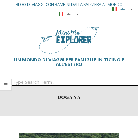
BLOG DI VIAGGI CON BAMBINI DALLA SVIZZERA AL MONDO
Italiano
▼
Skip
Italiano
▼
to
Primary
content
Navigation
Menu
UN MONDO DI VIAGGI PER FAMIGLIE IN TICINO E
ALL'ESTERO
Search
dogana