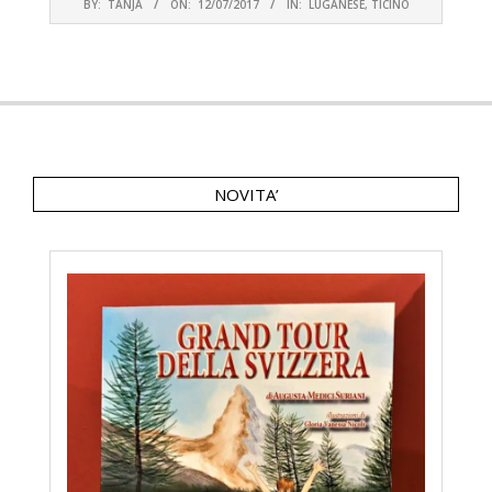
BY:
TANJA
ON:
12/07/2017
IN:
LUGANESE
,
TICINO
07-
12
NOVITA’