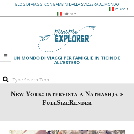
BLOG DI VIAGGI CON BAMBINI DALLA SVIZZERA AL MONDO
Italiano
▼
Skip
Italiano
▼
to
Primary
content
Navigation
Menu
UN MONDO DI VIAGGI PER FAMIGLIE IN TICINO E
ALL'ESTERO
Search
New York: intervista a Nathashja »
FullSizeRender