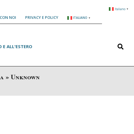
Italiano
▼
CON NOI
PRIVACY E POLICY
ITALIANO
▼
Search
 E ALL'ESTERO
ra »
Unknown