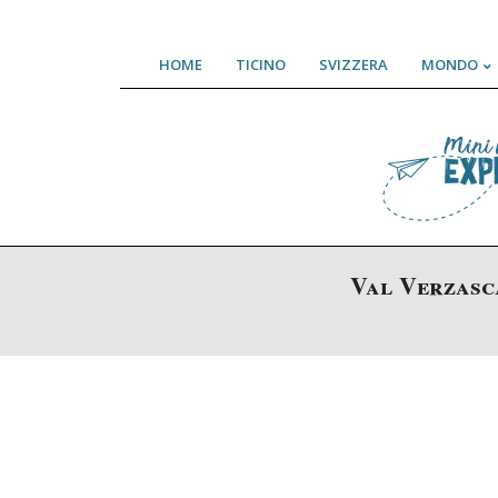
Skip
HOME
TICINO
SVIZZERA
MONDO
to
content
Val Verzasca