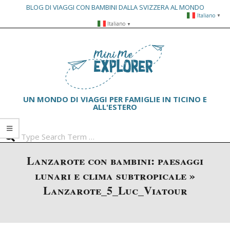
BLOG DI VIAGGI CON BAMBINI DALLA SVIZZERA AL MONDO
Italiano
▼
Skip
Italiano
▼
to
Primary
content
Navigation
Menu
UN MONDO DI VIAGGI PER FAMIGLIE IN TICINO E
ALL'ESTERO
Search
Lanzarote con bambini: paesaggi
lunari e clima subtropicale »
Lanzarote_5_Luc_Viatour