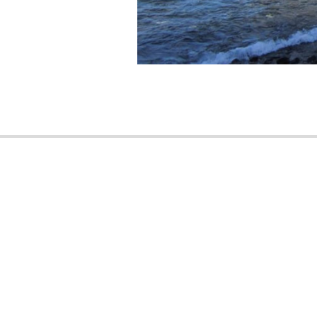
2017-
05-
14