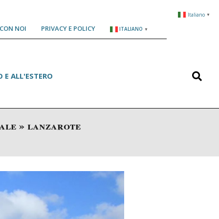
Italiano
▼
CON NOI
PRIVACY E POLICY
ITALIANO
▼
Search
 E ALL'ESTERO
cale »
lanzarote