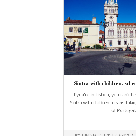
Sintra with children: wher
If you’re in Lisbon, you can’t he
Sintra with children means takin
of Portugal,
CONTINUA A
2019-
BY:
AUGUSTA
ON:
16/04/2019