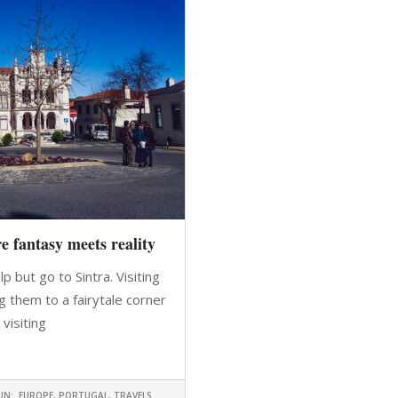
e fantasy meets reality
lp but go to Sintra. Visiting
g them to a fairytale corner
 visiting
 LEGGERE
IN:
EUROPE
,
PORTUGAL
,
TRAVELS