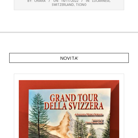
BY:
CHIARA
ON:
16/11/2022
IN:
LOCARNESE
,
11-
SWITZERLAND
,
TICINO
16
NOVITA’