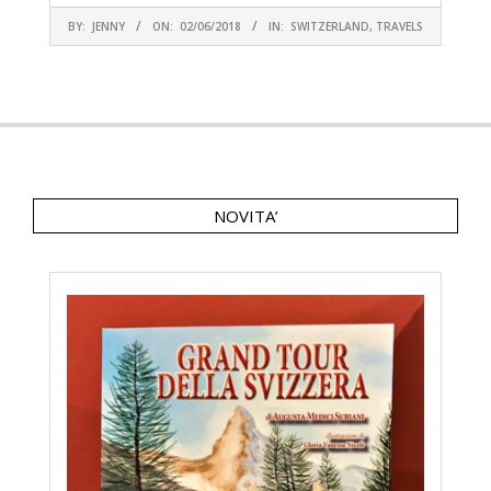
2018-
BY:
JENNY
ON:
02/06/2018
IN:
SWITZERLAND
,
TRAVELS
06-
02
NOVITA’