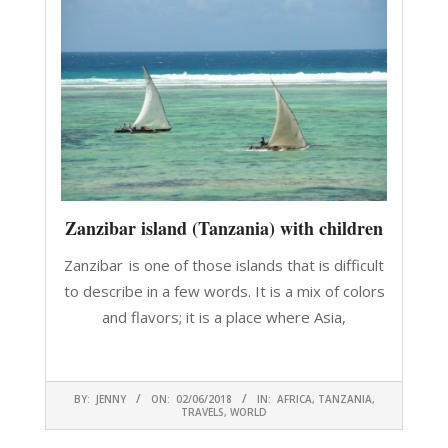
Zanzibar island (Tanzania) with children
Zanzibar is one of those islands that is difficult
to describe in a few words. It is a mix of colors
and flavors; it is a place where Asia,
CONTINUA A LEGGERE
2018-
BY:
JENNY
ON:
02/06/2018
IN:
AFRICA
,
TANZANIA
,
06-
TRAVELS
,
WORLD
02