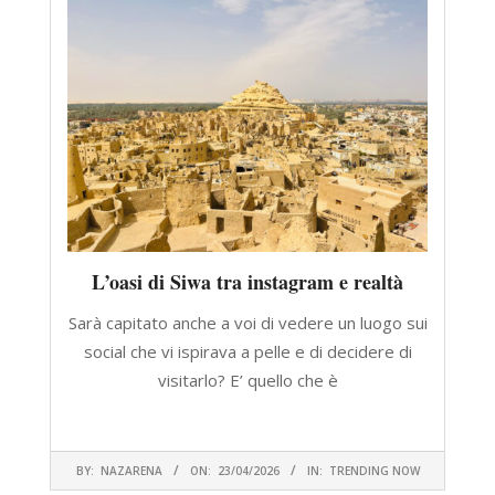
L’oasi di Siwa tra instagram e realtà
Sarà capitato anche a voi di vedere un luogo sui
social che vi ispirava a pelle e di decidere di
visitarlo? E’ quello che è
CONTINUA A LEGGERE
2026-
BY:
NAZARENA
ON:
23/04/2026
IN:
TRENDING NOW
04-