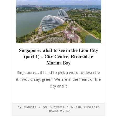
Singapore: what to see in the Lion City
(part 1) – City Centre, Riverside e
Marina Bay
Singapore…. if I had to pick a word to describe
it I would say: green! We are in the heart of the
city and it
CONTINUA A LEGGERE
2018-
BY:
AUGUSTA
ON:
14/02/2018
IN:
ASIA
,
SINGAPORE
,
02-
TRAVELS
,
WORLD
14