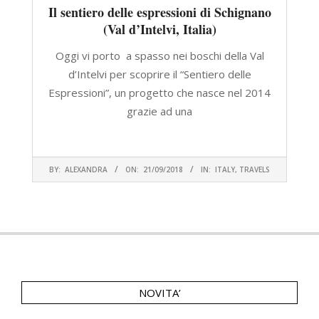
Il sentiero delle espressioni di Schignano
(Val d’Intelvi, Italia)
Oggi vi porto a spasso nei boschi della Val
d’Intelvi per scoprire il “Sentiero delle
Espressioni”, un progetto che nasce nel 2014
grazie ad una
CONTINUA A LEGGERE
2018-
BY:
ALEXANDRA
ON:
21/09/2018
IN:
ITALY
,
TRAVELS
09-
21
NOVITA’