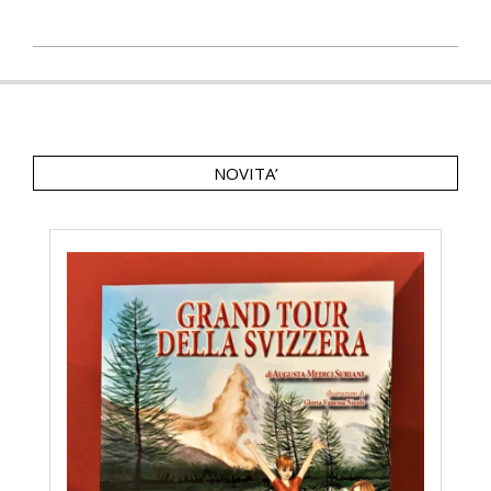
2024-
04-
16
NOVITA’