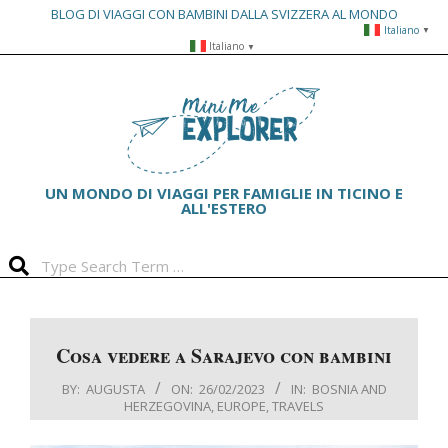
BLOG DI VIAGGI CON BAMBINI DALLA SVIZZERA AL MONDO
Italiano
▼
Skip
Italiano
▼
to
Primary
content
Navigation
Menu
UN MONDO DI VIAGGI PER FAMIGLIE IN TICINO E
ALL'ESTERO
Search
Cosa vedere a Sarajevo con bambini
BY:
AUGUSTA
ON:
26/02/2023
IN:
BOSNIA AND
HERZEGOVINA
,
EUROPE
,
TRAVELS