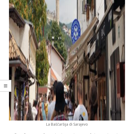
La Baščaršija di Sarajevo