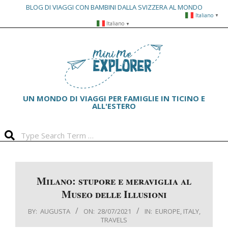
BLOG DI VIAGGI CON BAMBINI DALLA SVIZZERA AL MONDO
Italiano
▼
Skip
Italiano
▼
to
Primary
content
Navigation
Menu
UN MONDO DI VIAGGI PER FAMIGLIE IN TICINO E
ALL'ESTERO
Search
Milano: stupore e meraviglia al
Museo delle Illusioni
BY:
AUGUSTA
ON:
28/07/2021
IN:
EUROPE
,
ITALY
,
TRAVELS