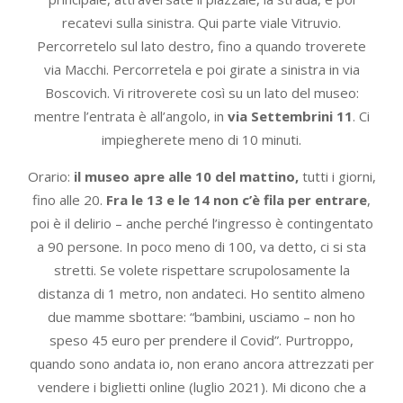
recatevi sulla sinistra. Qui parte viale Vitruvio.
Percorretelo sul lato destro, fino a quando troverete
via Macchi. Percorretela e poi girate a sinistra in via
Boscovich. Vi ritroverete così su un lato del museo:
mentre l’entrata è all’angolo, in
via Settembrini 11
. Ci
impiegherete meno di 10 minuti.
Orario:
il museo apre alle 10 del mattino,
tutti i giorni,
fino alle 20.
Fra le 13 e le 14 non c’è fila per entrare
,
poi è il delirio – anche perché l’ingresso è contingentato
a 90 persone. In poco meno di 100, va detto, ci si sta
stretti. Se volete rispettare scrupolosamente la
distanza di 1 metro, non andateci. Ho sentito almeno
due mamme sbottare: “bambini, usciamo – non ho
speso 45 euro per prendere il Covid”. Purtroppo,
quando sono andata io, non erano ancora attrezzati per
vendere i biglietti online (luglio 2021). Mi dicono che a