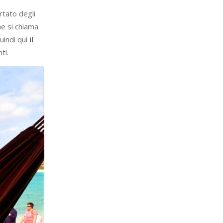
rtato degli
he si chiama
uindi qui
il
ti.