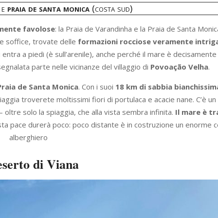
a
e
praia de santa monica
(costa sud)
amente favolose
: la Praia de Varandinha e la Praia de Santa Monic
e soffice, trovate delle
formazioni rocciose veramente intrig
si entra a piedi (è sull’arenile), anche perché il mare è decisamen
egnalata parte nelle vicinanze del villaggio di
Povoação Velha
.
Praia de Santa Monica
. Con i suoi
18 km di sabbia bianchissim
aggia troverete moltissimi fiori di portulaca e acacie nane. C’è un
oltre solo la spiaggia, che alla vista sembra infinita.
Il mare è tr
sta pace durerà poco: poco distante è in costruzione un enorme
alberghiero
eserto di Viana