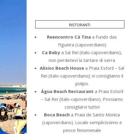
ristoranti
Reencontro Cá Tina
a Fundo das
Figueira (capoverdiano)
Ca Baby
a Sal Rei (italo-capoverdiano),
non perdetevi la tartare di serra
Alisios Beach House
a Praia Estoril – Sal
Rei (italo-capoverdiano); vi consigliamo il
polipo.
Água Beach Restaurant
a Praia Estoril
– Sal Rei (italo-capoverdiano). Possiamo
consigliarvi tutto!
Boca Beach
a Praia de Santo Monica
(capoverdiano). Locale semplicissimo e
pesce fenomenale