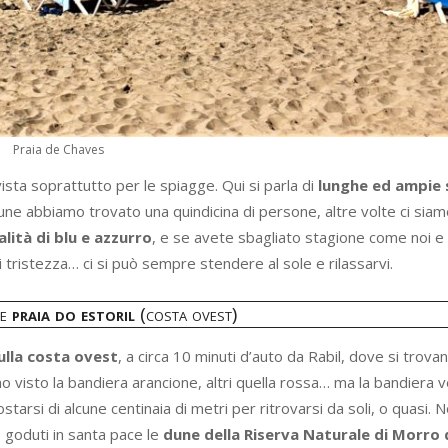
Praia de Chaves
vista soprattutto per le spiagge. Qui si parla di
lunghe ed ampie 
une abbiamo trovato una quindicina di persone, altre volte ci siamo
alità di blu e azzurro
, e se avete sbagliato stagione come noi e
 tristezza… ci si può sempre stendere al sole e rilassarvi.
e
praia do estoril
(costa ovest)
ulla costa ovest
, a circa 10 minuti d’auto da Rabil, dove si trovan
biamo visto la bandiera arancione, altri quella rossa… ma la bandiera 
tarsi di alcune centinaia di metri per ritrovarsi da soli, o quasi.
 goduti in santa pace le
dune della Riserva Naturale di Morro 