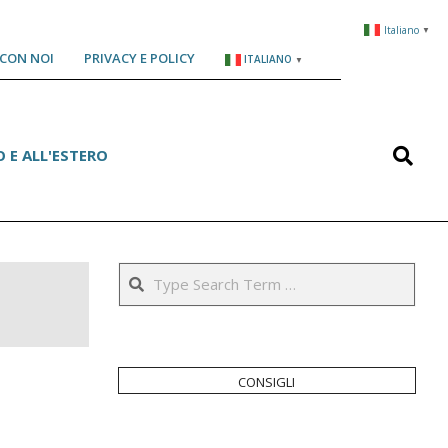
Italiano
▼
CON NOI
PRIVACY E POLICY
ITALIANO
▼
Search
 E ALL'ESTERO
Search
consigli