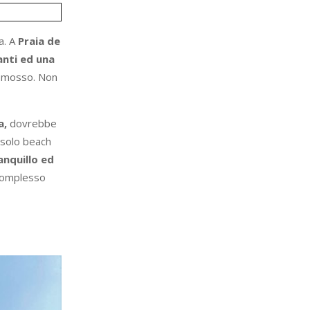
a. A
Praia de
anti ed una
te mosso. Non
a,
dovrebbe
 solo beach
anquillo ed
 complesso