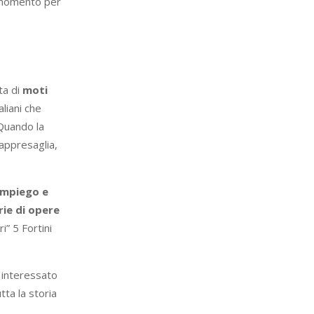
n momento per
ta di
moti
aliani che
 Quando la
rappresaglia,
 impiego e
rie di opere
i” 5 Fortini
 interessato
tta la storia