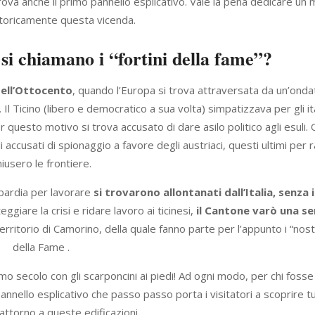
trova anche il primo pannello esplicativo. Vale la pena dedicare u
storicamente questa vicenda.
 si chiamano i “fortini della fame”?
dell’Ottocento
, quando l’Europa si trova attraversata da un’onda
. Il Ticino (libero e democratico a sua volta) simpatizzava per gli it
r questo motivo si trova accusato di dare asilo politico agli esuli.
accusati di spionaggio a favore degli austriaci, questi ultimi per 
hiusero le frontiere.
ardia per lavorare
si trovarono allontanati dall’Italia, senza
teggiare la crisi e ridare lavoro ai ticinesi,
il Cantone varò una se
territorio di Camorino, della quale fanno parte per l’appunto i “nostr
della Fame .
o secolo con gli scarponcini ai piedi! Ad ogni modo, per chi fosse
 pannello esplicativo che passo passo porta i visitatori a scoprire tu
attorno a queste edificazioni.