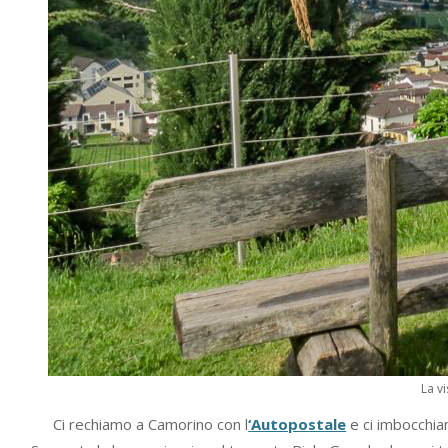
La v
Ci rechiamo a Camorino con l
‘
Autopostale
e ci imbocchiam