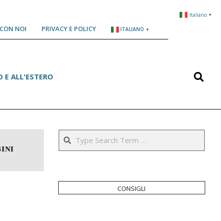
Italiano
▼
CON NOI
PRIVACY E POLICY
ITALIANO
▼
Search
 E ALL'ESTERO
Search
ini
consigli