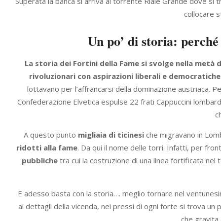
Superata la banca si arriva al torrente Riale Grande dove si 
collocare 
Un po’ di storia: perché
La storia dei Fortini della Fame si svolge nella metà 
rivoluzionari con aspirazioni liberali e democratiche
lottavano per l’affrancarsi della dominazione austriaca. Pe
Confederazione Elvetica espulse 22 frati Cappuccini lombardi 
c
A questo punto
migliaia di ticinesi
che migravano in Lomb
ridotti alla fame
. Da qui il nome delle torri. Infatti, per fron
pubbliche
tra cui la costruzione di una linea fortificata nel 
E adesso basta con la storia…. meglio tornare nel ventunesim
ai dettagli della vicenda, nei pressi di ogni forte si trova un
che gravita 