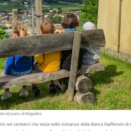
ista sul piano di Magadino
o nel sentiero che inizia nelle vicinanze della Banca Raiffeisen di