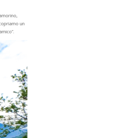
Camorino,
scopriamo un
amico”.