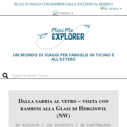
BLOG DI VIAGGI CON BAMBINI DALLA SVIZZERA AL MONDO
Italiano
▼
Skip
Italiano
▼
to
Primary
content
Navigation
Menu
UN MONDO DI VIAGGI PER FAMIGLIE IN TICINO E
ALL'ESTERO
Search
Dalla sabbia al vetro – visita con
bambini alla Glasi di Hergiswil
(NW)
BY:
AUGUSTA
ON:
26/09/2017
IN:
SWITZERLAND
,