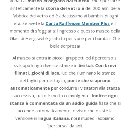
andati al
museo «Forgiato dal fuoco»
, che ripercorre
sinteticamente la
storia del vetro e
dei 200 anni della
fabbrica del vetro ed è adattissimo ai bambini di ogni
età. Se avete la
Carta Raiffeisen Member Plus
è il
momento di sfoggiarla: l’ingresso a questo museo della
Glasi di Hergiswil è gratuito per voi e per i bambini. Che
bella sorpresa!
Al museo si entra in piccoli gruppetti ed il percorso si
sviluppa lungo diverse stanze individuali.
Con brevi
filmati, giochi di luce,
luci che illuminano le stanze
dettaglio per dettaglio,
porte che si aprono
automaticamente
per condurre i visitatori alla stanza
successiva, tutto è molto coinvolgente.
Inoltre ogni
stanza è commentata da un audio guida
fissa che si
accende automaticamente, e visto che esiste la
versione in
lingua italiana
, noi il museo l’abbiamo
“percorso” da soli.