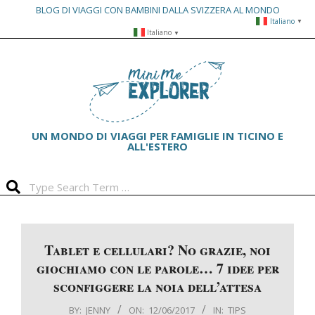
BLOG DI VIAGGI CON BAMBINI DALLA SVIZZERA AL MONDO
Italiano
▼
Skip
Italiano
▼
to
Primary
content
Navigation
Menu
UN MONDO DI VIAGGI PER FAMIGLIE IN TICINO E
ALL'ESTERO
Search
Tablet e cellulari? No grazie, noi
giochiamo con le parole… 7 idee per
sconfiggere la noia dell’attesa
BY:
JENNY
ON:
12/06/2017
IN:
TIPS