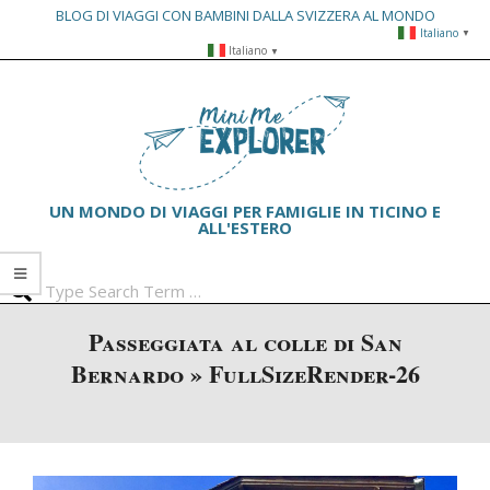
BLOG DI VIAGGI CON BAMBINI DALLA SVIZZERA AL MONDO
Italiano
▼
Skip
Italiano
▼
to
Primary
content
Navigation
Menu
UN MONDO DI VIAGGI PER FAMIGLIE IN TICINO E
ALL'ESTERO
Search
Passeggiata al colle di San
Bernardo »
FullSizeRender-26