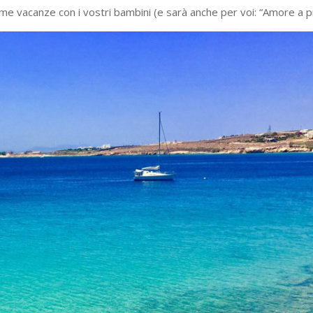
me vacanze con i vostri bambini (e sarà anche per voi: “Amore a pri