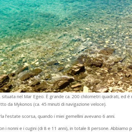
, situata nel Mar Egeo. È grande ca. 200 chilometri quadrati, ed é 
tto da Mykonos (ca. 45 minuti di navigazione veloce).
la l’estate scorsa, quando i miei gemellini avevano 6 anni.
con i nonni e i cugini (di 8 e 11 anni), in totale 8 persone. Abbiamo