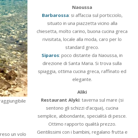
Naoussa
Barbarossa
: si affaccia sul porticciolo,
situato in una piazzetta vicino alla
chiesetta, molto carino, buona cucina greca
rivisitata, locale alla moda, caro per lo
standard greco.
Siparos
: poco distante da Naoussa, in
direzione di Santa Maria. Si trova sulla
spiaggia, ottima cucina greca, raffinato ed
elegante.
Aliki
Restaurant Alyki
: taverna sul mare (si
raggiungibile
sentono gli schizzi d’acqua), cucina
semplice, abbondante, specialità di pesce.
Ottimo rapporto qualità prezzo.
Gentilissimi con i bambini, regalano frutta e
 preso un volo