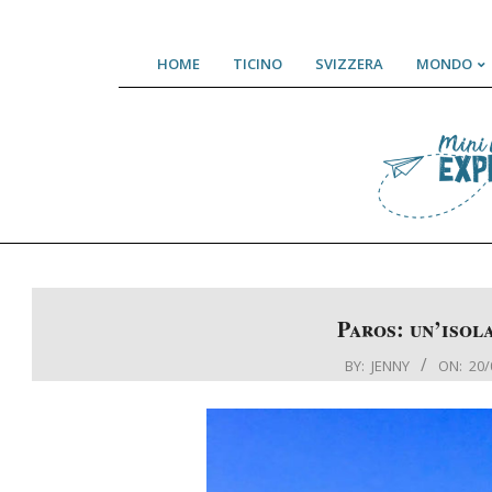
Skip
HOME
TICINO
SVIZZERA
MONDO
to
content
Paros: un’isol
BY:
JENNY
ON:
20/