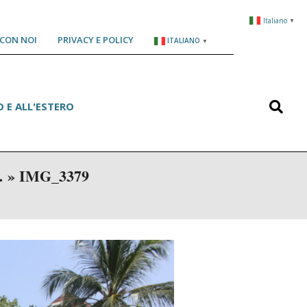
Italiano
▼
CON NOI
PRIVACY E POLICY
ITALIANO
▼
Search
 E ALL'ESTERO
… »
IMG_3379